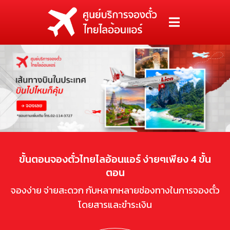
ขั้นตอนจองตั๋วไทยไลอ้อนแอร์ ง่ายๆเพียง 4 ขั้น
ตอน
จองง่าย จ่ายสะดวก กับหลากหลายช่องทางในการจองตั๋ว
โดยสารและขำระเงิน