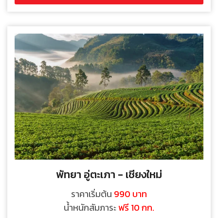
พัทยา อู่ตะเภา - เชียงใหม่
ราคาเริ่มต้น
990 บาท
น้ำหนักสัมภาระ
ฟรี 10 กก.